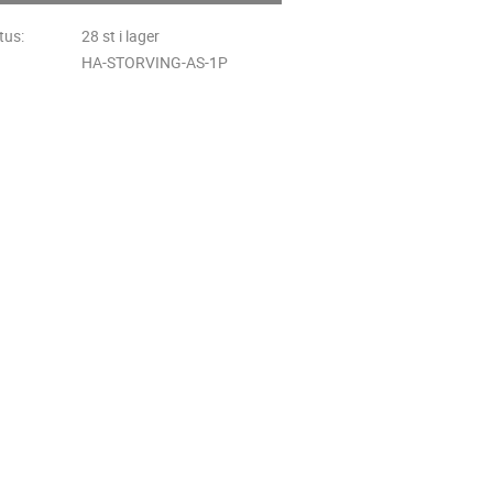
tus
28 st i lager
HA-STORVING-AS-1P