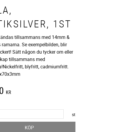
LA,
IKSILVER, 1ST
vändas tillsammans med 14mm &
ramarna. Se exempelbilden, blir
läckert! Sätt någon du tycker om eller
skap tillsammans med
!Nickelfritt, blyfritt, cadmiumfritt.
5x70x3mm
0
KR
st
KÖP