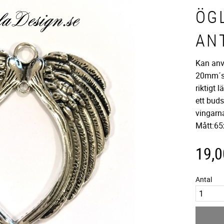
ÖG
ANT
Kan an
20mm´s 
riktigt 
ett bud
vingarna
Mått:6
19,0
Antal