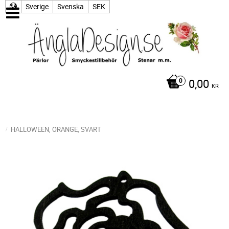
Sverige
Svenska
SEK
0,00
KR
HALLOWEEN, ORANGE, SVART