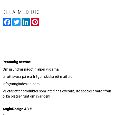
DELA MED DIG
Facebook
Twitter
LinkedIn
Pinterest
Personlig service
Om ni undrar något hjälper vi gärna
till att svara på era frågor, skicka ett mail till:
info@angladesign.com
Vi letar efter produkter som inte finns överallt, lite speciella varor från
olika platser runt om i världen!
ÄnglaDesign AB ©