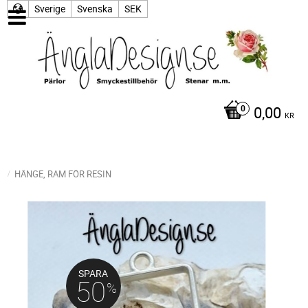
Sverige
Svenska
SEK
0,00
KR
HÄNGE, RAM FÖR RESIN
SPARA
50
%