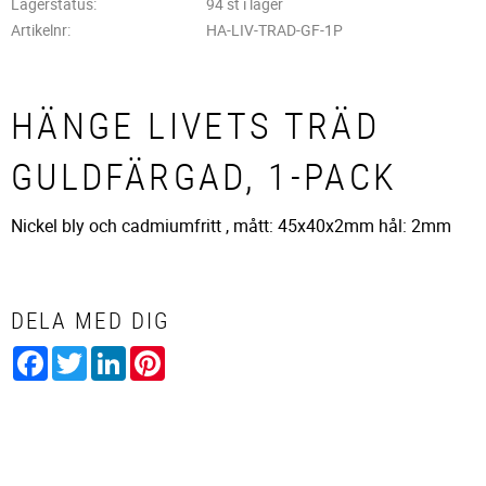
Lagerstatus
94 st i lager
Artikelnr
HA-LIV-TRAD-GF-1P
HÄNGE LIVETS TRÄD
GULDFÄRGAD, 1-PACK
Nickel bly och cadmiumfritt , mått: 45x40x2mm hål: 2mm
DELA MED DIG
Facebook
Twitter
LinkedIn
Pinterest