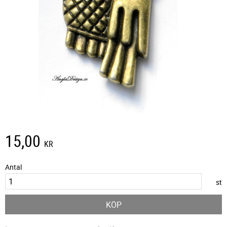
15,00
KR
Antal
st
KÖP