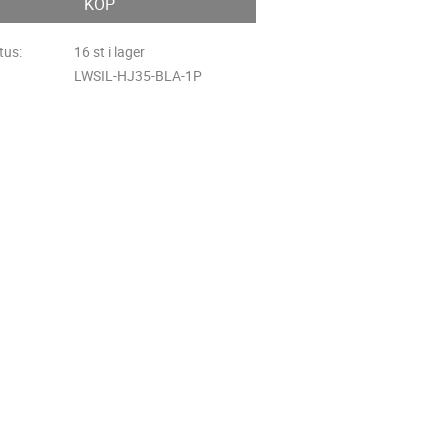
KÖP
tus
16 st i lager
LWSIL-HJ35-BLA-1P