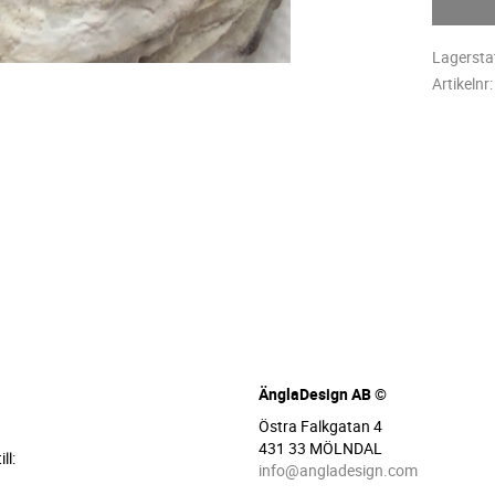
Lagersta
Artikelnr
ÄnglaDesign AB ©
Östra Falkgatan 4
431 33 MÖLNDAL
ll:
info@angladesign.com