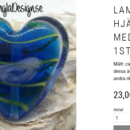
LA
HJ
MED
1S
Mått: c
dessa ä
andra ri
23,0
Antal