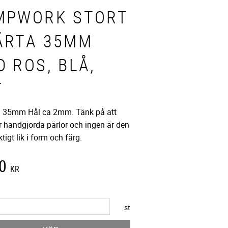
MPWORK STORT
ÄRTA 35MM
 ROS, BLÅ,
T
a 35mm Hål ca 2mm. Tänk på att
r handgjorda pärlor och ingen är den
ktigt lik i form och färg.
0
KR
st