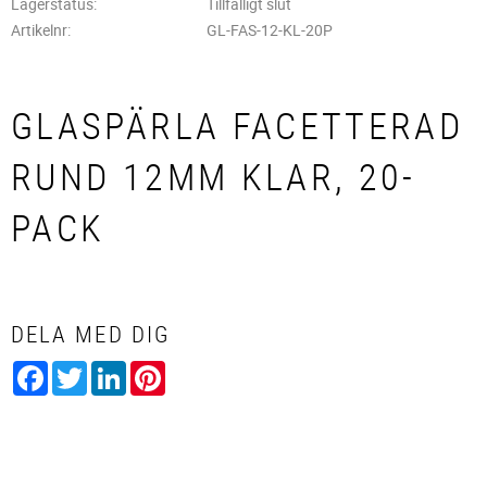
Lagerstatus
Tillfälligt slut
Artikelnr
GL-FAS-12-KL-20P
GLASPÄRLA FACETTERAD
RUND 12MM KLAR, 20-
PACK
DELA MED DIG
Facebook
Twitter
LinkedIn
Pinterest