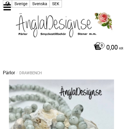
Sverige
Svenska
SEK
0,00
KR
Pärlor
DRAWBENCH