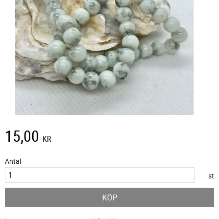
15,00
KR
Antal
st
KÖP