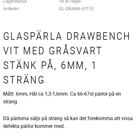
Lagerstatus
18 st i lager
Artikelnr
GL-DRAW6-VIT-1S
GLASPÄRLA DRAWBENCH
VIT MED GRÅSVART
STÄNK PÅ, 6MM, 1
STRÄNG
Mått: 6mm, Hål ca 1,3-1,6mm. Ca 66-67st pärlor på en
sträng
Då pärlorna säljs på sträng så kan det förekomma att vissa
defekta pärlor kommer med.