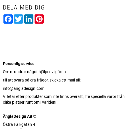
DELA MED DIG
Facebook
Twitter
LinkedIn
Pinterest
Personlig service
Om ni undrar något hjälper vi gärna
till att svara på era frågor, skicka ett mail till:
info@angladesign.com
Vi letar efter produkter som inte finns överallt, lite speciella varor från
olika platser runt om i världen!
ÄnglaDesign AB ©
Östra Falkgatan 4