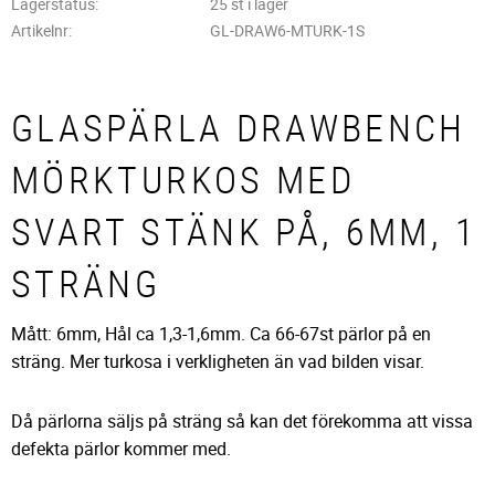
Lagerstatus
25 st i lager
Artikelnr
GL-DRAW6-MTURK-1S
GLASPÄRLA DRAWBENCH
MÖRKTURKOS MED
SVART STÄNK PÅ, 6MM, 1
STRÄNG
Mått: 6mm, Hål ca 1,3-1,6mm. Ca 66-67st pärlor på en
sträng. Mer turkosa i verkligheten än vad bilden visar.
Då pärlorna säljs på sträng så kan det förekomma att vissa
defekta pärlor kommer med.