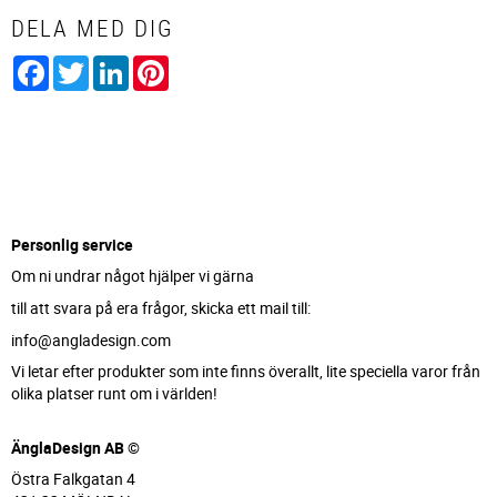
DELA MED DIG
Facebook
Twitter
LinkedIn
Pinterest
Personlig service
Om ni undrar något hjälper vi gärna
till att svara på era frågor, skicka ett mail till:
info@angladesign.com
Vi letar efter produkter som inte finns överallt, lite speciella varor från
olika platser runt om i världen!
ÄnglaDesign AB ©
Östra Falkgatan 4