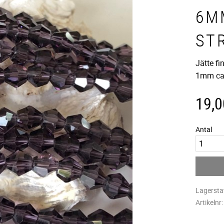
6MM
ST
Jätte fi
1mm ca 
19,0
Antal
Lagersta
Artikelnr