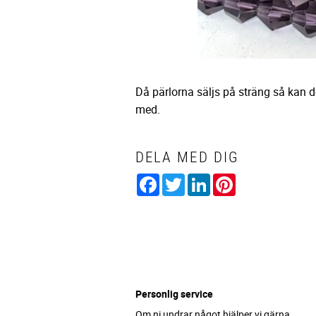
Då pärlorna säljs på sträng så kan 
med.
DELA MED DIG
Facebook
Twitter
LinkedIn
Pinterest
Personlig service
Om ni undrar något hjälper vi gärna