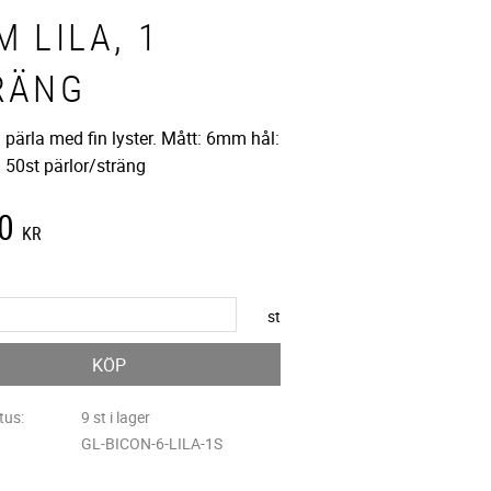
 LILA, 1
RÄNG
n pärla med fin lyster. Mått: 6mm hål:
50st pärlor/sträng
0
KR
st
KÖP
tus
9 st i lager
GL-BICON-6-LILA-1S