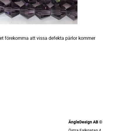
det förekomma att vissa defekta pärlor kommer
ÄnglaDesign AB ©
Östra Falkgatan 4