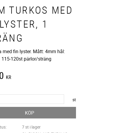
M TURKOS MED
LYSTER, 1
RÄNG
a med fin lyster. Mått: 4mm hål:
115-120st pärlor/sträng
0
KR
st
KÖP
tus
7 st i lager