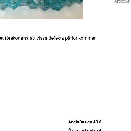
Artikelnr
det förekomma att vissa defekta pärlor kommer
ÄnglaDesign AB ©
Östra Falkgatan 4