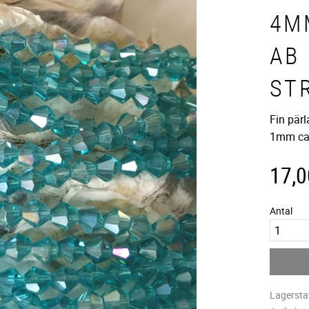
4M
AB 
ST
Fin pärl
1mm ca 
17,0
Antal
Lagersta