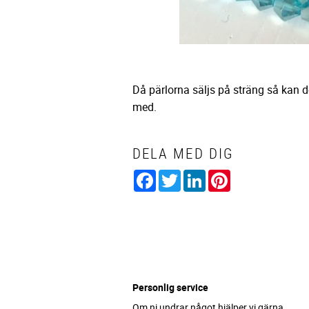
Då pärlorna säljs på sträng så kan 
med.
DELA MED DIG
Facebook
Twitter
LinkedIn
Pinterest
Personlig service
Om ni undrar något hjälper vi gärna