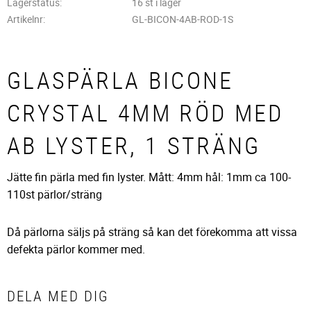
Lagerstatus
16 st i lager
Artikelnr
GL-BICON-4AB-ROD-1S
GLASPÄRLA BICONE
CRYSTAL 4MM RÖD MED
AB LYSTER, 1 STRÄNG
Jätte fin pärla med fin lyster. Mått: 4mm hål: 1mm ca 100-
110st pärlor/sträng
Då pärlorna säljs på sträng så kan det förekomma att vissa
defekta pärlor kommer med.
DELA MED DIG