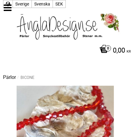
Sverige
Svenska
SEK
0,00
KR
Pärlor
BICONE