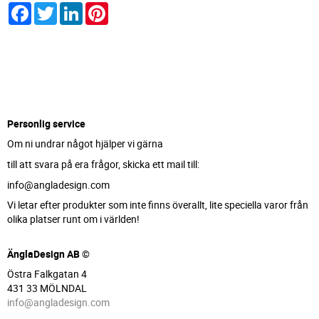
Facebook
Twitter
LinkedIn
Pinterest
Personlig service
Om ni undrar något hjälper vi gärna
till att svara på era frågor, skicka ett mail till:
info@angladesign.com
Vi letar efter produkter som inte finns överallt, lite speciella varor från
olika platser runt om i världen!
ÄnglaDesign AB ©
Östra Falkgatan 4
431 33 MÖLNDAL
info@angladesign.com