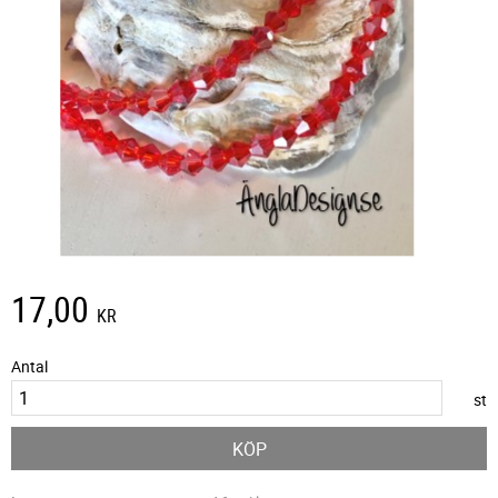
17,00
KR
Antal
st
KÖP