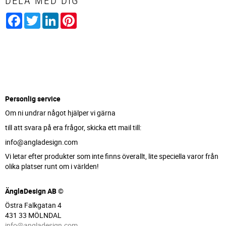
DELA MED DIG
Facebook
Twitter
LinkedIn
Pinterest
Personlig service
Om ni undrar något hjälper vi gärna
till att svara på era frågor, skicka ett mail till:
info@angladesign.com
Vi letar efter produkter som inte finns överallt, lite speciella varor från
olika platser runt om i världen!
ÄnglaDesign AB ©
Östra Falkgatan 4
431 33 MÖLNDAL
info@angladesign.com