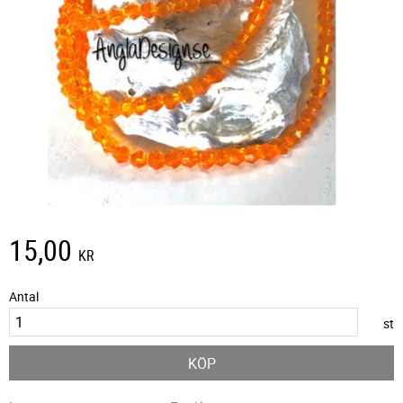
15,00
KR
Antal
st
KÖP