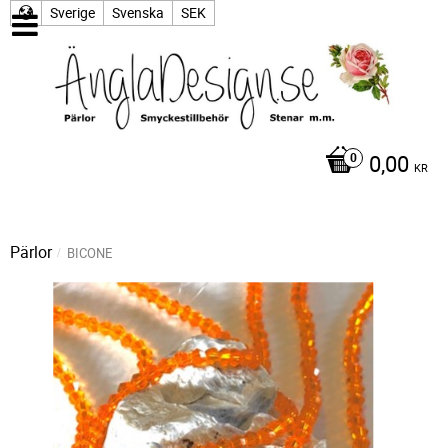
Sverige
Svenska
SEK
0,00
KR
Pärlor
BICONE