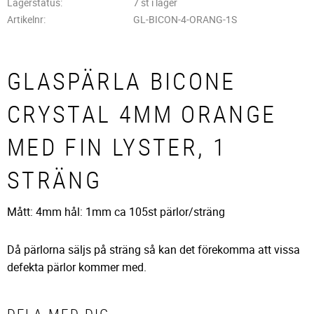
Lagerstatus
7 st i lager
Artikelnr
GL-BICON-4-ORANG-1S
GLASPÄRLA BICONE
CRYSTAL 4MM ORANGE
MED FIN LYSTER, 1
STRÄNG
Mått: 4mm hål: 1mm ca 105st pärlor/sträng
Då pärlorna säljs på sträng så kan det förekomma att vissa
defekta pärlor kommer med.