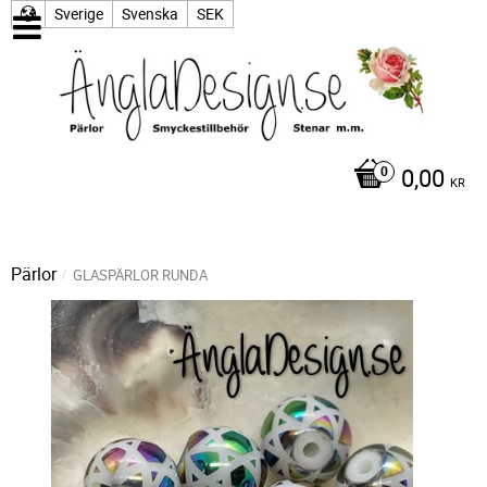
Sverige
Svenska
SEK
0,00
KR
Pärlor
GLASPÄRLOR RUNDA