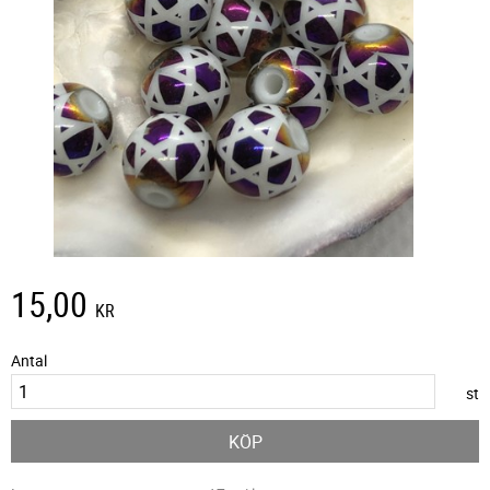
15,00
KR
Antal
st
KÖP