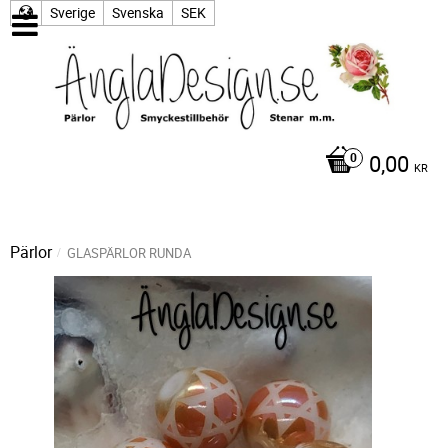
Sverige
Svenska
SEK
0,00
KR
Pärlor
GLASPÄRLOR RUNDA