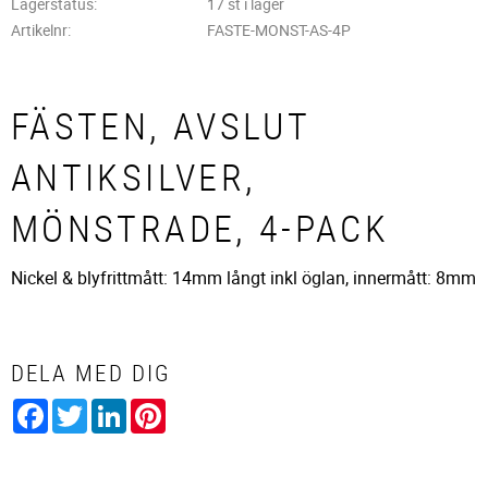
Lagerstatus
17 st i lager
Artikelnr
FASTE-MONST-AS-4P
FÄSTEN, AVSLUT
ANTIKSILVER,
MÖNSTRADE, 4-PACK
Nickel & blyfrittmått: 14mm långt inkl öglan, innermått: 8mm
DELA MED DIG
Facebook
Twitter
LinkedIn
Pinterest