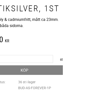
IKSILVER, 1ST
 bly & cadmiumfritt, mått ca 23mm.
 båda sidorna.
0
KR
st
KÖP
tus
36 st i lager
BUD-AS-FOREVER-1P