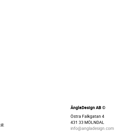
ÄnglaDesign AB ©
Östra Falkgatan 4
431 33 MÖLNDAL
ll:
info@angladesign.com