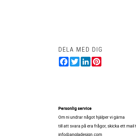
DELA MED DIG
Facebook
Twitter
LinkedIn
Pinterest
Personlig service
Om ni undrar något hjälper vi gärna
till att svara på era frågor, skicka ett mail ti
info@angladesign.com