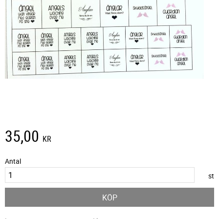
35,00
KR
Antal
st
KÖP