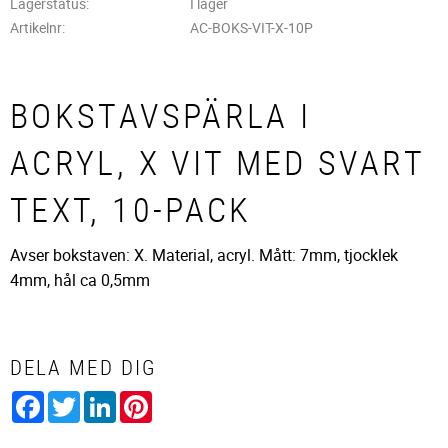
Lagerstatus
I lager
Artikelnr
AC-BOKS-VIT-X-10P
BOKSTAVSPÄRLA I
ACRYL, X VIT MED SVART
TEXT, 10-PACK
Avser bokstaven: X. Material, acryl. Mått: 7mm, tjocklek
4mm, hål ca 0,5mm
DELA MED DIG
Facebook
Twitter
LinkedIn
Pinterest