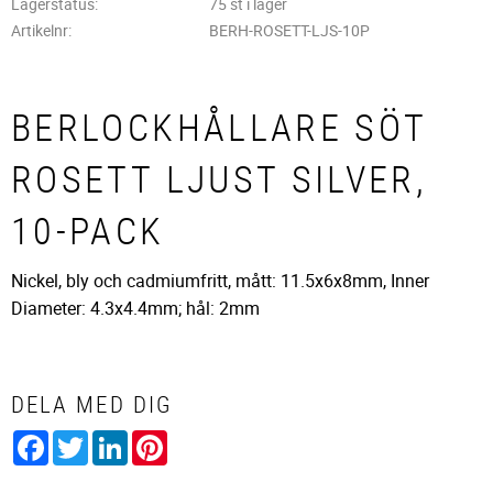
Lagerstatus
75 st i lager
Artikelnr
BERH-ROSETT-LJS-10P
BERLOCKHÅLLARE SÖT
ROSETT LJUST SILVER,
10-PACK
Nickel, bly och cadmiumfritt, mått: 11.5x6x8mm, Inner
Diameter: 4.3x4.4mm; hål: 2mm
DELA MED DIG
Facebook
Twitter
LinkedIn
Pinterest