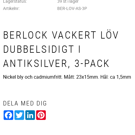
Lagerstatus
39 st i lager
Artikelnr
BER-LOV-AS-3P
BERLOCK VACKERT LÖV
DUBBELSIDIGT I
ANTIKSILVER, 3-PACK
Nickel bly och cadmiumfritt. Mått: 23x15mm. Hål: ca 1,5mm
DELA MED DIG
Facebook
Twitter
LinkedIn
Pinterest