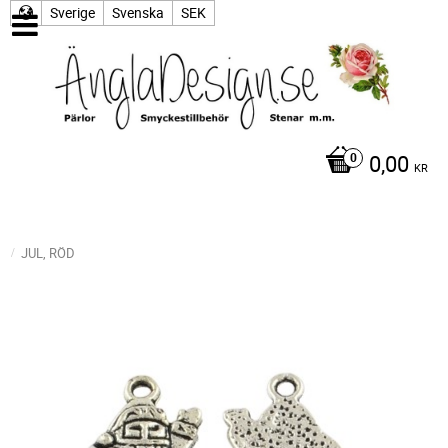
Sverige
Svenska
SEK
0,00
KR
JUL, RÖD