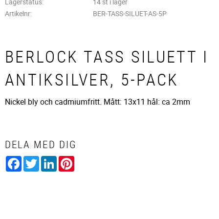
Lagerstatus
14 st i lager
Artikelnr
BER-TASS-SILUET-AS-5P
BERLOCK TASS SILUETT I
ANTIKSILVER, 5-PACK
Nickel bly och cadmiumfritt. Mått: 13x11 hål: ca 2mm
DELA MED DIG
Facebook
Twitter
LinkedIn
Pinterest