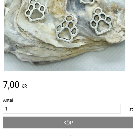
7,00
KR
Antal
st
KÖP