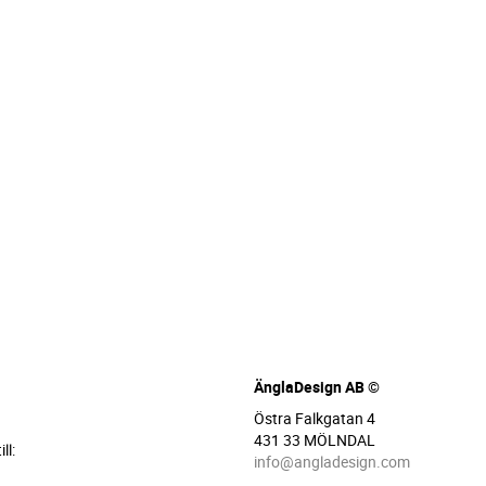
ÄnglaDesign AB ©
Östra Falkgatan 4
431 33 MÖLNDAL
ll:
info@angladesign.com