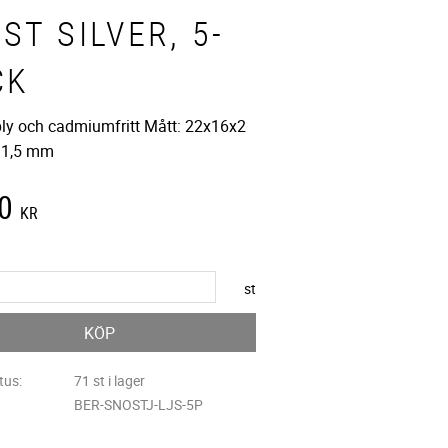
ST SILVER, 5-
CK
 bly och cadmiumfritt Mått: 22x16x2
 1,5 mm
0
KR
st
KÖP
tus
71 st i lager
BER-SNOSTJ-LJS-5P