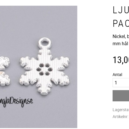
LJU
PA
Nickel,
mm hål
13,0
Antal
Lagersta
Artikelnr