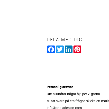
DELA MED DIG
Facebook
Twitter
LinkedIn
Pinterest
Personlig service
Om ni undrar något hjälper vi gärna
till att svara på era frågor, skicka ett mail ti
info@angladesign.com