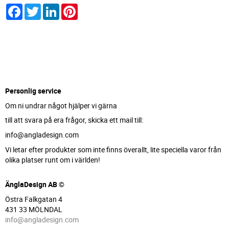
Facebook
Twitter
LinkedIn
Pinterest
Personlig service
Om ni undrar något hjälper vi gärna
till att svara på era frågor, skicka ett mail till:
info@angladesign.com
Vi letar efter produkter som inte finns överallt, lite speciella varor från
olika platser runt om i världen!
ÄnglaDesign AB ©
Östra Falkgatan 4
431 33 MÖLNDAL
info@angladesign.com