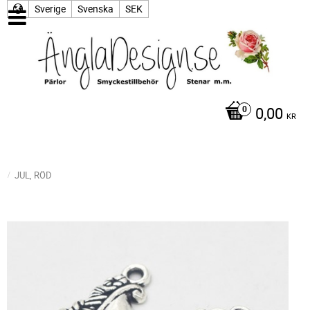
Sverige
Svenska
SEK
0,00
KR
JUL, RÖD