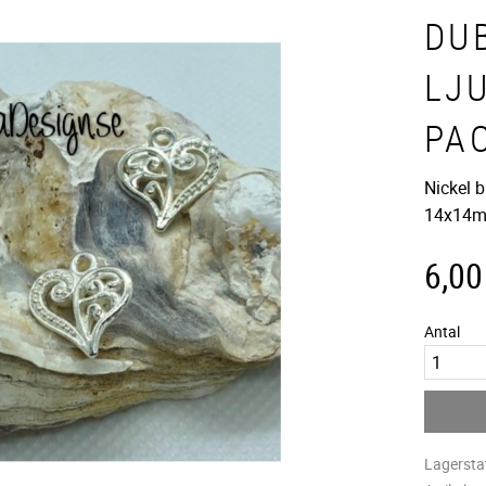
DUB
LJU
PA
Nickel b
14x14m
6,00
Antal
Lagersta