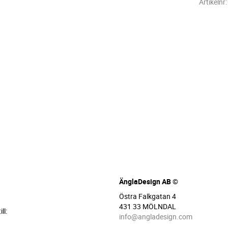
Artikelnr
ÄnglaDesign AB ©
Östra Falkgatan 4
431 33 MÖLNDAL
ll:
info@angladesign.com