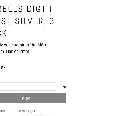
BELSIDIGT I
ST SILVER, 3-
CK
ly och cadmiumfritt. Mått:
m. Hål: ca 2mm
KR
st
KÖP
tus
8 st i lager