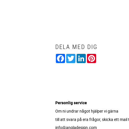
DELA MED DIG
Facebook
Twitter
LinkedIn
Pinterest
Personlig service
Om ni undrar något hjälper vi gärna
till att svara på era frågor, skicka ett mail ti
info@angladesign.com