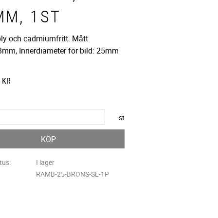
MM, 1ST
bly och cadmiumfritt. Mått
mm, Innerdiameter för bild: 25mm
KR
st
KÖP
tus
I lager
RAMB-25-BRONS-SL-1P