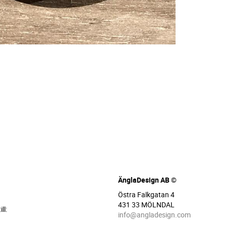
ÄnglaDesign AB ©
Östra Falkgatan 4
431 33 MÖLNDAL
ll:
info@angladesign.com