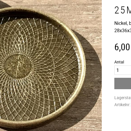
25
Nickel, 
28x36x3
6,00
Antal
Lagersta
Artikelnr