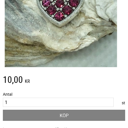
10,00
KR
Antal
st
KÖP