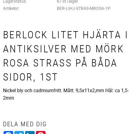
Lagerstatus
67 st i lager
Artikelnr
BER-LIHJ-STRAS-MROSA-1P
BERLOCK LITET HJÄRTA I
ANTIKSILVER MED MÖRK
ROSA STRASS PÅ BÅDA
SIDOR, 1ST
Nickel bly och cadmiumfritt. Mått: 9,5x11x2,mm Hål: ca 1,5-
2mm
DELA MED DIG
Facebook
Twitter
LinkedIn
Pinterest