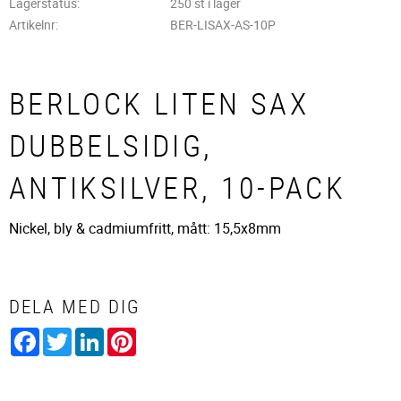
Lagerstatus
250 st i lager
Artikelnr
BER-LISAX-AS-10P
BERLOCK LITEN SAX
DUBBELSIDIG,
ANTIKSILVER, 10-PACK
Nickel, bly & cadmiumfritt, mått: 15,5x8mm
DELA MED DIG
Facebook
Twitter
LinkedIn
Pinterest