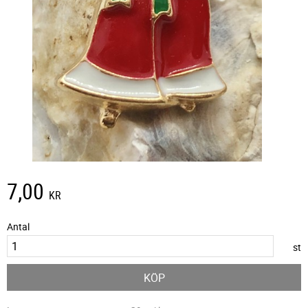
7,00
KR
Antal
st
KÖP