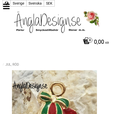
Sverige
Svenska
SEK
0,00
KR
JUL, RÖD