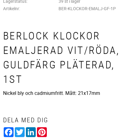
Lagerstatus
39 st i lager
Artikelnr
BER-KLOCKOR-EMALJ-GF-1P
BERLOCK KLOCKOR
EMALJERAD VIT/RÖDA,
GULDFÄRG PLÄTERAD,
1ST
Nickel bly och cadmiumfritt. Mått: 21x17mm
DELA MED DIG
Facebook
Twitter
LinkedIn
Pinterest