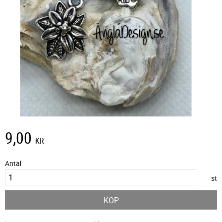
9,00
KR
Antal
st
KÖP