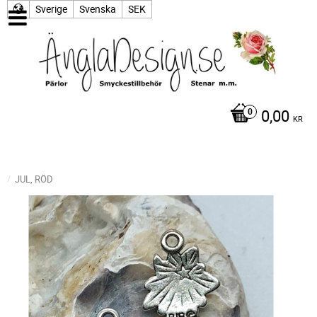
Sverige
Svenska
SEK
0,00
KR
JUL, RÖD