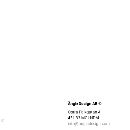
ÄnglaDesign AB ©
Östra Falkgatan 4
431 33 MÖLNDAL
ll:
info@angladesign.com