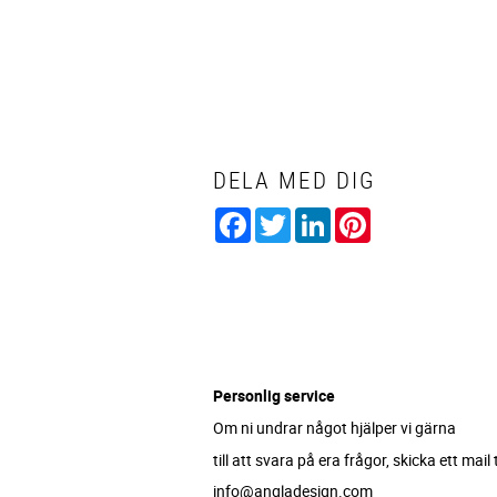
DELA MED DIG
Facebook
Twitter
LinkedIn
Pinterest
Personlig service
Om ni undrar något hjälper vi gärna
till att svara på era frågor, skicka ett mail ti
info@angladesign.com