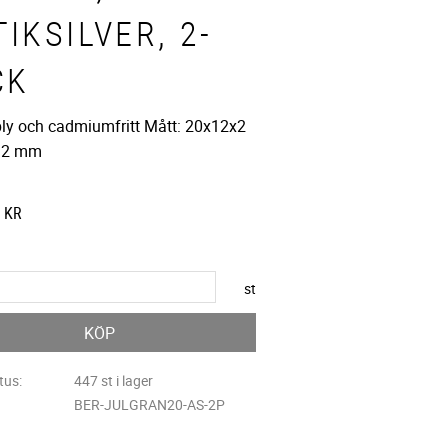
IKSILVER, 2-
CK
 bly och cadmiumfritt Mått: 20x12x2
 2 mm
KR
st
KÖP
tus
447 st i lager
BER-JULGRAN20-AS-2P