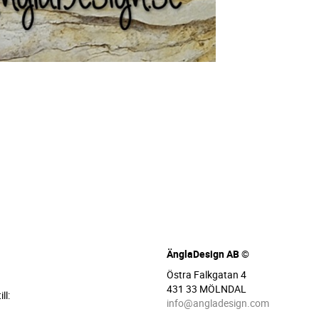
ÄnglaDesign AB ©
Östra Falkgatan 4
431 33 MÖLNDAL
ll:
info@angladesign.com