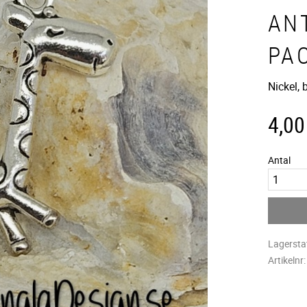
ANT
PA
Nickel,
4,00
Antal
Lagersta
Artikelnr