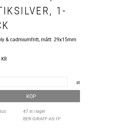
IKSILVER, 1-
CK
 bly & cadmiumfritt, mått: 29x15mm
KR
st
KÖP
tus
47 st i lager
BER-GIRAFF-AS-1P