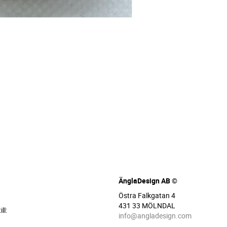
ÄnglaDesign AB ©
Östra Falkgatan 4
431 33 MÖLNDAL
ll:
info@angladesign.com