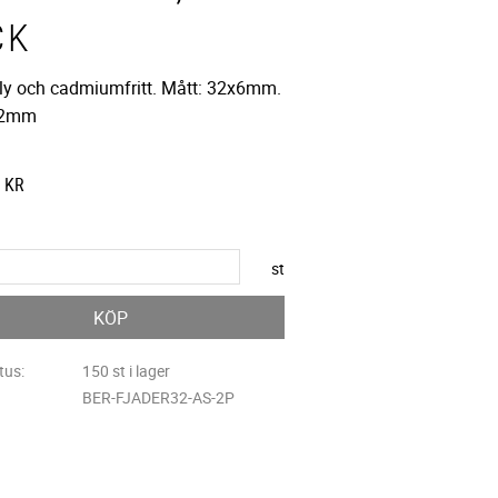
CK
bly och cadmiumfritt. Mått: 32x6mm.
a 2mm
KR
st
KÖP
tus
150 st i lager
BER-FJADER32-AS-2P