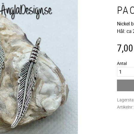
PA
Nickel 
Hål: c
7,00
Antal
Lagersta
Artikelnr