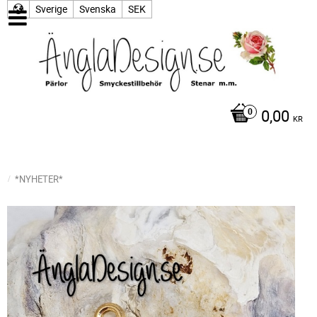
Sverige
Svenska
SEK
0,00
KR
*NYHETER*