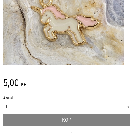
5,00
KR
Antal
st
KÖP