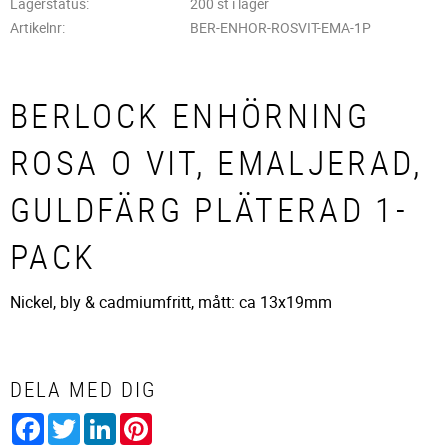
Lagerstatus
200 st i lager
Artikelnr
BER-ENHOR-ROSVIT-EMA-1P
BERLOCK ENHÖRNING
ROSA O VIT, EMALJERAD,
GULDFÄRG PLÄTERAD 1-
PACK
Nickel, bly & cadmiumfritt, mått: ca 13x19mm
DELA MED DIG
Facebook
Twitter
LinkedIn
Pinterest