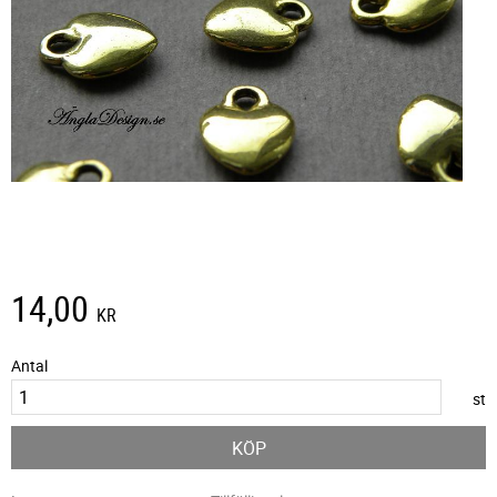
14,00
KR
Antal
st
KÖP