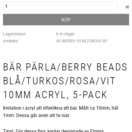
st
KÖP
Lagerstatus
6 st i lager
Artikelnr
AC-BERRY-10-BLTUROVI-5P
BÄR PÄRLA/BERRY BEADS
BLÅ/TURKOS/ROSA/VIT
10MM ACRYL, 5-PACK
Imitation i acryl att efterlikna ett bär. Mått ca 10mm, hål
1mm. Dessa går även att ta isär.
Tips! Gör dessa fina änglar designade av Emma