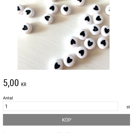
5,00
KR
Antal
st
KÖP