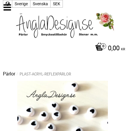
Sverige
Svenska
SEK
0,00
KR
Pärlor
PLAST-ACRYL-REFLEXPÄRLOR