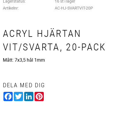
Lagerstatus
16 st i lager
Artikelnr
AC-HJ-SVARTVIT-20P
ACRYL HJÄRTAN
VIT/SVARTA, 20-PACK
Mått: 7x3,5 hål 1mm
DELA MED DIG
Facebook
Twitter
LinkedIn
Pinterest