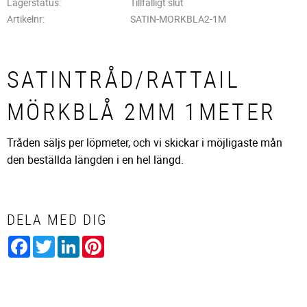
Lagerstatus
Tillfälligt slut
Artikelnr
SATIN-MORKBLA2-1M
SATINTRÅD/RATTAIL
MÖRKBLÅ 2MM 1METER
Tråden säljs per löpmeter, och vi skickar i möjligaste mån
den beställda längden i en hel längd.
DELA MED DIG
Facebook
Twitter
LinkedIn
Pinterest