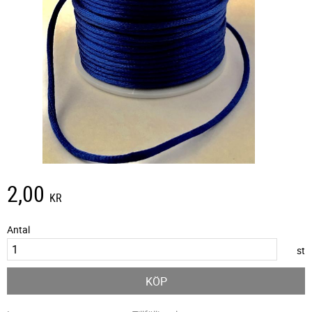
2,00
KR
Antal
st
KÖP