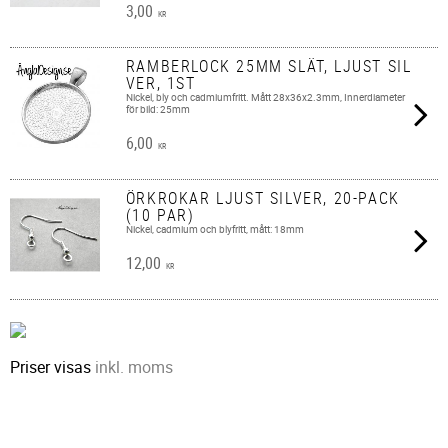
3,00
KR
RAMBERLOCK 25MM SLÄT, LJUST SIL
VER, 1ST
Nickel, bly och cadmiumfritt. Mått 28x36x2.3mm, Innerdiameter
för bild: 25mm
6,00
KR
ÖRKROKAR LJUST SILVER, 20-PACK
(10 PAR)
Nickel, cadmium och blyfritt, mått: 18mm
12,00
KR
Priser visas
inkl. moms