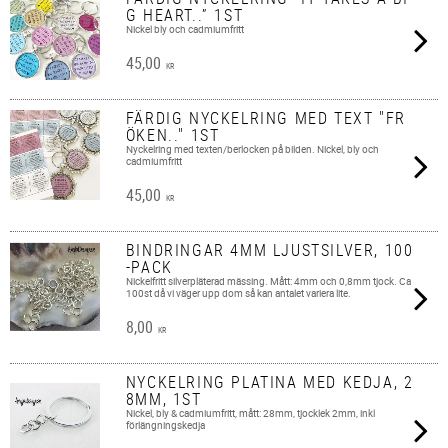
G HEART..” 1ST
Nickel bly och cadmiumfritt
45,00
KR
FÄRDIG NYCKELRING MED TEXT "FR
ÖKEN.." 1ST
Nyckelring med texten/berlocken på bilden. Nickel, bly och
cadmiumfritt
45,00
KR
BINDRINGAR 4MM LJUSTSILVER, 100
-PACK
Nickelfritt silverpläterad mässing. Mått: 4mm och 0,8mm tjock. Ca
100st då vi väger upp dom så kan antalet variera lite.
8,00
KR
NYCKELRING PLATINA MED KEDJA, 2
8MM, 1ST
Nickel, bly & cadmiumfritt, mått: 28mm, tjocklek 2mm, inkl
förlängningskedja