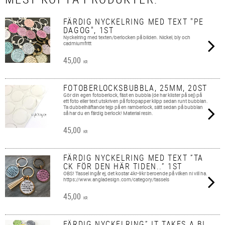
FÄRDIG NYCKELRING MED TEXT "PE
DAGOG", 1ST
Nyckelring med texten/berlocken på bilden. Nickel, bly och
cadmiumfritt
45,00
KR
FOTOBERLOCKSBUBBLA, 25MM, 20ST
Gör din egen fotoberlock, fäst en bubbla (de har klister på sej) på
ett foto eller text utskriven på fotopapper klipp sedan runt bubblan.
Ta dubbelhäftande tejp på en ramberlock, sätt sedan på bubblan
så har du en färdig berlock! Material resin.
45,00
KR
FÄRDIG NYCKELRING MED TEXT ”TA
CK FÖR DEN HÄR TIDEN..” 1ST
OBS! Tassel ingår ej, det kostar 4kr-9kr beroende på vilken ni vill ha.
https://www.angladesign.com/category/tassels
45,00
KR
FÄRDIG NYCKELRING” IT TAKES A BI